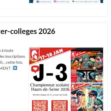
ter-colleges 2026
 à toute
es inscriptions
50… cette fois,
UMENT :