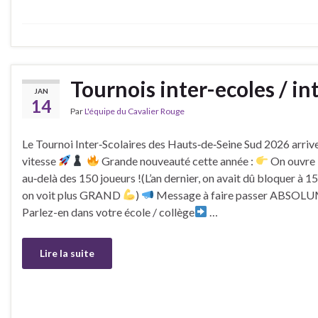
Tournois inter-ecoles / in
JAN
14
Par
L'équipe du Cavalier Rouge
Le Tournoi Inter‑Scolaires des Hauts‑de‑Seine Sud 2026 arrive
vitesse
Grande nouveauté cette année :
On ouvre l
au‑delà des 150 joueurs !(L’an dernier, on avait dû bloquer à 1
on voit plus GRAND
)
Message à faire passer ABSOL
Parlez-en dans votre école / collège
…
Lire la suite