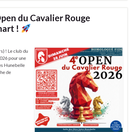
Open du Cavalier Rouge
mart !
s) ! Le club du
2026 pour une
tes Hunebelle
che de