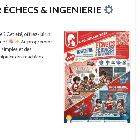
: ÉCHECS & INGENIERIE
 ? Cet été, offrez-lui un
que !
Au programme
 simples et des
nipuler des machines