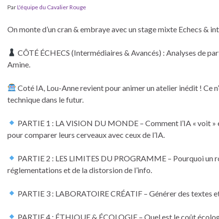
Par
L'équipe du Cavalier Rouge
On monte d’un cran & embraye avec un stage mixte Echecs & intel
CÔTÉ ÉCHECS (Intermédiaires & Avancés) : Analyses de parti
Amine.
Coté IA, Lou-Anne revient pour animer un atelier inédit ! Ce n
technique dans le futur.
PARTIE 1 : LA VISION DU MONDE – Comment l’IA « voit » e
pour comparer leurs cerveaux avec ceux de l’IA.
PARTIE 2 : LES LIMITES DU PROGRAMME – Pourquoi un robot
réglementations et de la distorsion de l’info.
PARTIE 3 : LABORATOIRE CRÉATIF – Générer des textes et im
PARTIE 4 : ÉTHIQUE & ÉCOLOGIE – Quel est le coût écologiqu