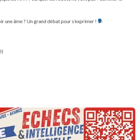
 une âme ? Un grand débat pour s’exprimer !
é)