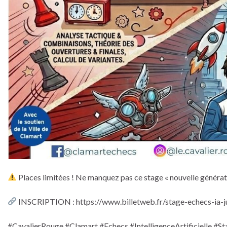
Places limitées ! Ne manquez pas ce stage « nouvelle générat
INSCRIPTION : https://www.billetweb.fr/stage-echecs-ia-j
#CavalierRouge #Clamart #Echecs #IntelligenceArtificielle 