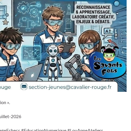
ion ».
uillet-2026
#StageEchecs #EducationNumerique #LouAnneAteliers