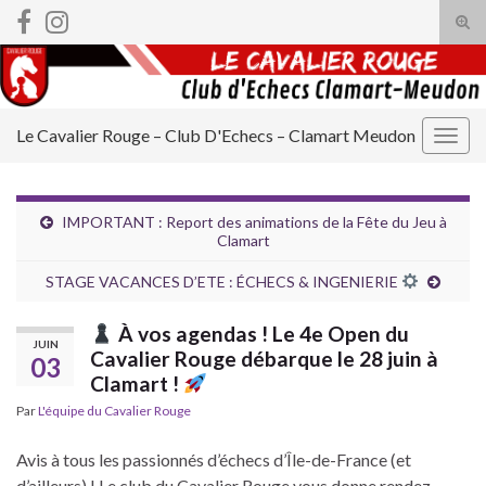
Tog
sear
Search for:
for
Le Cavalier Rouge – Club D'Echecs – Clamart Meudon
Togg
navig
IMPORTANT : Report des animations de la Fête du Jeu à
Clamart
STAGE VACANCES D’ETE : ÉCHECS & INGENIERIE
À vos agendas ! Le 4e Open du
JUIN
Cavalier Rouge débarque le 28 juin à
03
Clamart !
Par
L'équipe du Cavalier Rouge
Avis à tous les passionnés d’échecs d’Île-de-France (et
d’ailleurs) ! Le club du Cavalier Rouge vous donne rendez-