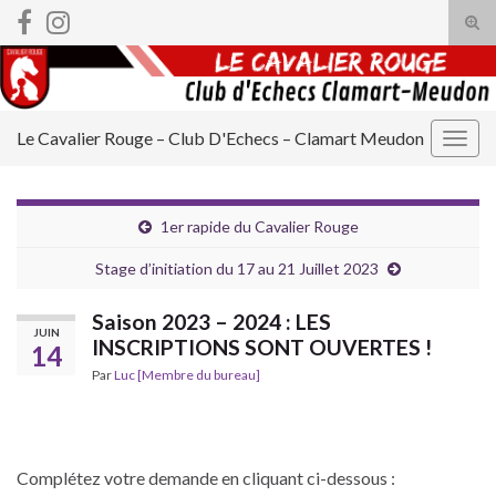
Tog
sear
Search for:
for
Le Cavalier Rouge – Club D'Echecs – Clamart Meudon
Togg
navig
1er rapide du Cavalier Rouge
Stage d’initiation du 17 au 21 Juillet 2023
Saison 2023 – 2024 : LES
JUIN
INSCRIPTIONS SONT OUVERTES !
14
Par
Luc [Membre du bureau]
Complétez votre demande en cliquant ci-dessous :