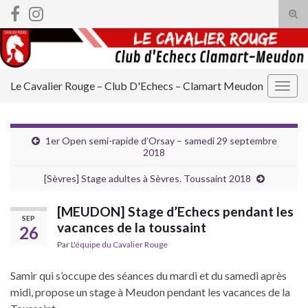
Tog
sear
Search for:
for
Le Cavalier Rouge – Club D'Echecs – Clamart Meudon
Togg
navig
1er Open semi-rapide d’Orsay – samedi 29 septembre
2018
[Sèvres] Stage adultes à Sèvres. Toussaint 2018
[MEUDON] Stage d’Echecs pendant les
SEP
vacances de la toussaint
26
Par
L'équipe du Cavalier Rouge
Samir qui s’occupe des séances du mardi et du samedi après
midi, propose un stage à Meudon pendant les vacances de la