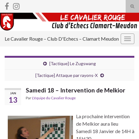
Tog
sear
Search for:
for
Le Cavalier Rouge – Club D'Echecs – Clamart Meudon
Togg
navig
[Tactique] Le Zugswang
[Tactique] Attaque par rayons-X
Samedi 18 – Intervention de Melkior
JAN
13
Par
L'équipe du Cavalier Rouge
La prochaine intervention
de Melkior aura lieu
Samedi 18 Janvier de 14H à
15H30.