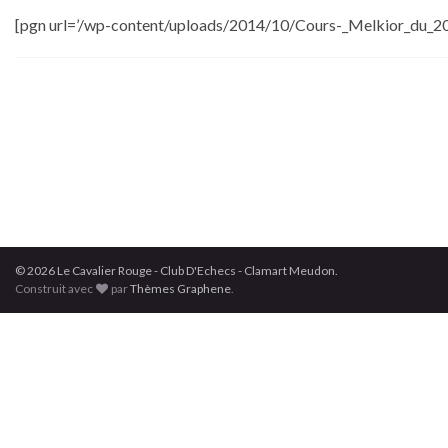
[pgn url=’/wp-content/uploads/2014/10/Cours-_Melkior_du_20
© 2026 Le Cavalier Rouge - Club D'Echecs - Clamart Meudon.
Construit avec
par
Thèmes Graphene
.