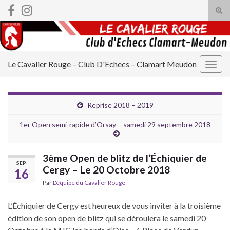
Tog
sear
Search for:
for
Le Cavalier Rouge – Club D'Echecs – Clamart Meudon
Togg
navig
Reprise 2018 – 2019
1er Open semi-rapide d’Orsay – samedi 29 septembre 2018
3ème Open de blitz de l’Échiquier de
SEP
Cergy – Le 20 Octobre 2018
16
Par
L'équipe du Cavalier Rouge
L’Échiquier de Cergy est heureux de vous inviter à la troisième
édition de son open de
blitz
qui se déroulera le samedi 20