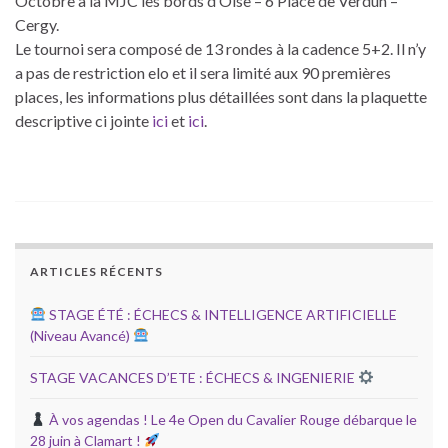
Octobre à la MJC les bords d’Oise – 6 Place de Verdun –
Cergy.
Le tournoi sera composé de 13 rondes à la cadence 5+2. Il n’y
a pas de restriction elo et il sera limité aux 90 premières
places, les informations plus détaillées sont dans la plaquette
descriptive ci jointe
ici
et
ici
.
ARTICLES RÉCENTS
STAGE ÉTÉ : ÉCHECS & INTELLIGENCE ARTIFICIELLE
(Niveau Avancé)
STAGE VACANCES D’ETE : ÉCHECS & INGENIERIE
À vos agendas ! Le 4e Open du Cavalier Rouge débarque le
28 juin à Clamart !